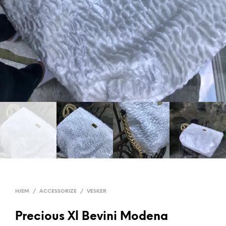
HJEM
/
ACCESSORIZE
/
VESKER
Precious Xl Bevini Modena