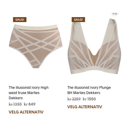
SALG!
SALG!
The illusionist Ivory High
The illusionist Ivory Plunge
waist truse Marlies
BH Marlies Dekkers
Dekkers
kr
2259
kr
1550
kr
1355
kr
849
VELG ALTERNATIV
VELG ALTERNATIV