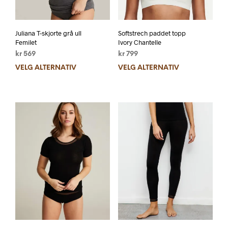
Juliana T-skjorte grå ull
Softstrech paddet topp
Femilet
Ivory Chantelle
kr
569
kr
799
VELG ALTERNATIV
VELG ALTERNATIV