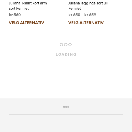
Juliana T-shirt kort arm
Juliana leggings sort ull
sort Femilet
Femilet
kr
560
kr
650
–
kr
659
VELG ALTERNATIV
VELG ALTERNATIV
kr
450
kr
450