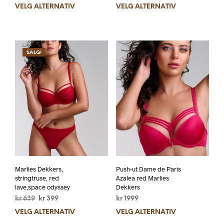
VELG ALTERNATIV
VELG ALTERNATIV
SALG!
Marlies Dekkers,
Push-ut Dame de Paris
stringtruse, red
Azalea red Marlies
lave,space odyssey
Dekkers
kr
639
kr
399
kr
1999
VELG ALTERNATIV
VELG ALTERNATIV