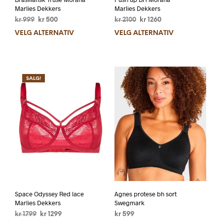
Marlies Dekkers
Marlies Dekkers
kr
999
kr
500
kr
2100
kr
1260
VELG ALTERNATIV
VELG ALTERNATIV
SALG!
Space Odyssey Red lace
Agnes protese bh sort
Marlies Dekkers
Swegmark
kr
1799
kr
1299
kr
599