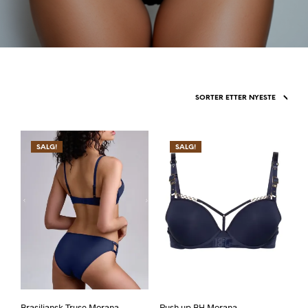
SALG!
SALG!
Brasiliansk Truse Morana
Push up BH Morana