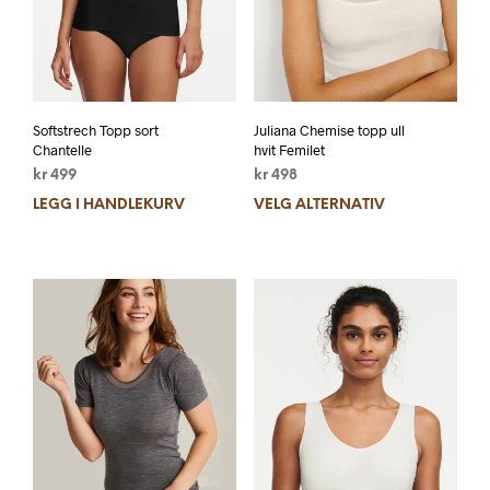
Softstrech Topp sort
Juliana Chemise topp ull
Chantelle
hvit Femilet
kr
499
kr
498
LEGG I HANDLEKURV
VELG ALTERNATIV