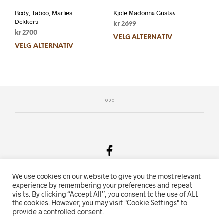
Body, Taboo, Marlies
Kjole Madonna Gustav
Dekkers
kr
2699
kr
2700
VELG ALTERNATIV
VELG ALTERNATIV
We use cookies on our website to give you the most relevant
Salgsvilkår & Personvern
experience by remembering your preferences and repeat
visits. By clicking “Accept All”, you consent to the use of ALL
Oriente.no driftes av Hihn 2E (926 959 115MVA)
the cookies. However, you may visit "Cookie Settings" to
provide a controlled consent.