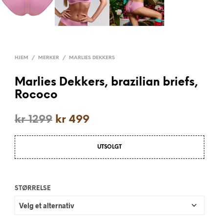
HJEM
/
MERKER
/
MARLIES DEKKERS
Marlies Dekkers, brazilian briefs,
Rococo
kr
1299
kr
499
UTSOLGT
STØRRELSE