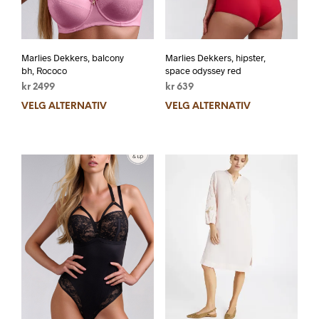
Marlies Dekkers, balcony
Marlies Dekkers, hipster,
bh, Rococo
space odyssey red
kr
2499
kr
639
VELG ALTERNATIV
VELG ALTERNATIV