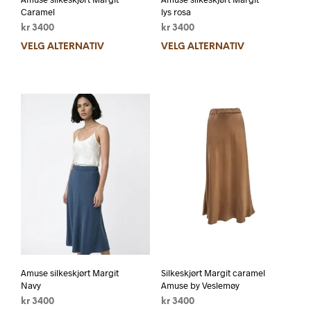
Caramel
lys rosa
kr
3400
kr
3400
VELG ALTERNATIV
VELG ALTERNATIV
Amuse silkeskjørt Margit
Silkeskjørt Margit caramel
Navy
Amuse by Veslemøy
kr
3400
kr
3400