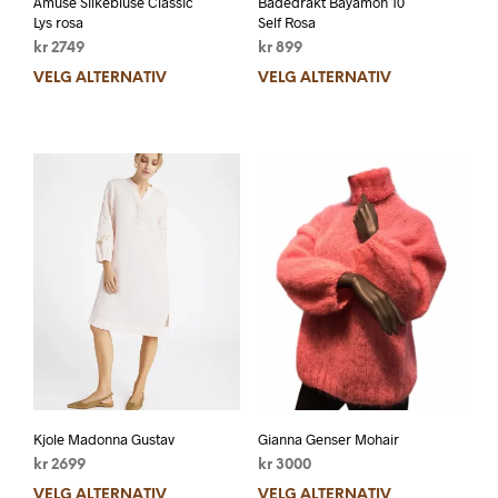
Amuse Silkebluse Classic
Badedrakt Bayamon 10
Lys rosa
Self Rosa
kr
2749
kr
899
VELG ALTERNATIV
VELG ALTERNATIV
Kjole Madonna Gustav
Gianna Genser Mohair
kr
2699
kr
3000
VELG ALTERNATIV
VELG ALTERNATIV