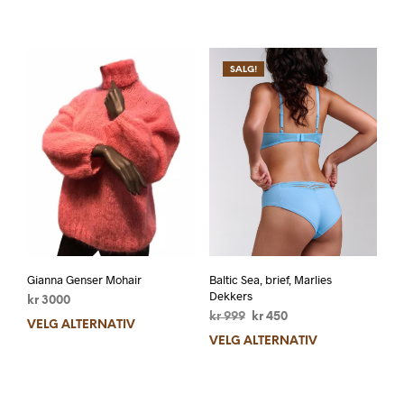
SALG!
Gianna Genser Mohair
Baltic Sea, brief, Marlies
Dekkers
kr
3000
kr
999
kr
450
VELG ALTERNATIV
VELG ALTERNATIV