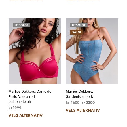
UTSOLGT
UTSOLGT
SALG!
Marlies Dekkers, Dame de
Marlies Dekkers,
Paris Azalea red,
Gardenista, body
balconette bh
kr
4600
kr
2300
kr
1999
VELG ALTERNATIV
VELG ALTERNATIV