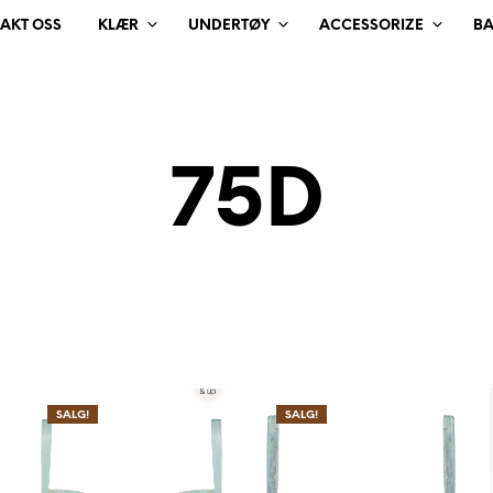
AKT OSS
KLÆR
UNDERTØY
ACCESSORIZE
B
75D
SALG!
SALG!