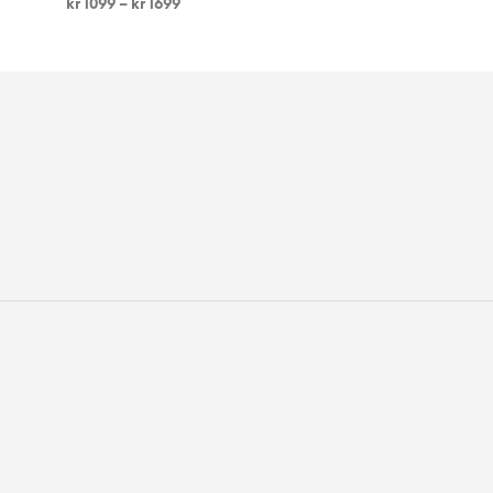
kr
1099
–
kr
1699
VELG ALTERNATIV
VELG ALTERNATIV