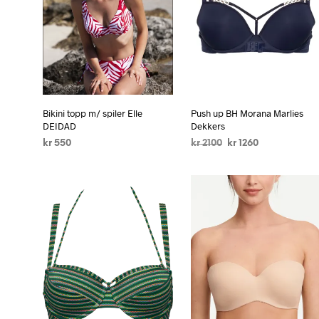
Bikini topp m/ spiler Elle
Push up BH Morana Marlies
DEIDAD
Dekkers
kr
550
kr
2100
kr
1260
VELG ALTERNATIV
VELG ALTERNATIV