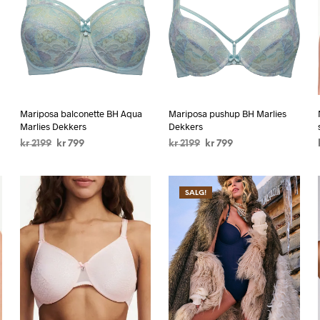
Mariposa balconette BH Aqua
Mariposa pushup BH Marlies
Marlies Dekkers
Dekkers
kr
2199
kr
799
kr
2199
kr
799
VELG ALTERNATIV
VELG ALTERNATIV
SALG!