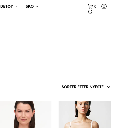
0
ADETØY
SKO
D
U
H
A
R
I
N
G
E
N