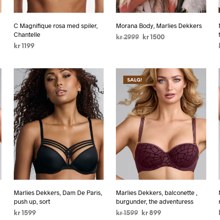
C Magnifique rosa med spiler,
Morana Body, Marlies Dekkers
Chantelle
kr
2999
kr
1500
kr
1199
VELG ALTERNATIV
VELG ALTERNATIV
SALG!
Marlies Dekkers, Dam De Paris,
Marlies Dekkers, balconette ,
push up, sort
burgunder, the adventuress
kr
1599
kr
1599
kr
899