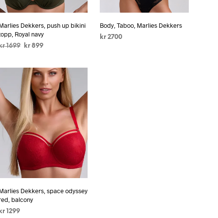
Marlies Dekkers, push up bikini
Body, Taboo, Marlies Dekkers
topp, Royal navy
kr
2700
kr
1699
kr
899
VELG ALTERNATIV
VELG ALTERNATIV
Marlies Dekkers, space odyssey
red, balcony
kr
1299