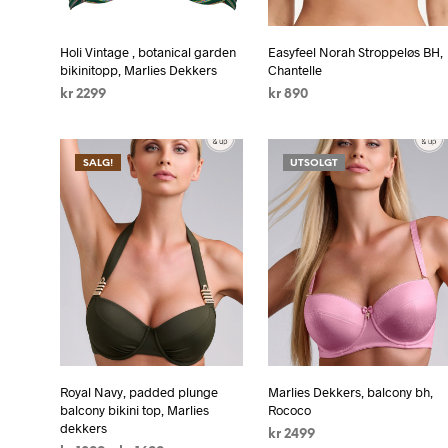
Holi Vintage , botanical garden
Easyfeel Norah Stroppeløs BH,
bikinitopp, Marlies Dekkers
Chantelle
kr
2299
kr
890
VELG ALTERNATIV
VELG ALTERNATIV
SALG!
UTSOLGT
Royal Navy, padded plunge
Marlies Dekkers, balcony bh,
balcony bikini top, Marlies
Rococo
dekkers
kr
2499