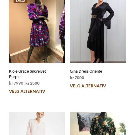
SALG!
Kjole Grace Silkvelvet
Gina Dress Oriente
Purple
kr
7000
kr
7990
kr
2500
VELG ALTERNATIV
VELG ALTERNATIV