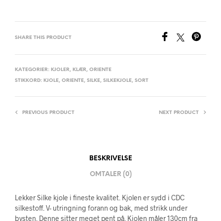
SHARE THIS PRODUCT
KATEGORIER:
KJOLER
,
KLÆR
,
ORIENTE
STIKKORD:
KJOLE
,
ORIENTE
,
SILKE
,
SILKEKJOLE
,
SORT
PREVIOUS PRODUCT
NEXT PRODUCT
BESKRIVELSE
OMTALER (0)
Lekker Silke kjole i fineste kvalitet. Kjolen er sydd i CDC
silkestoff. V- utringning forann og bak, med strikk under
bysten. Denne sitter meget pent på. Kjolen måler 130cm fra