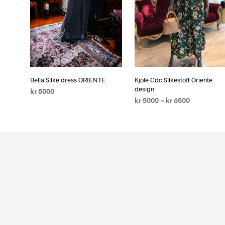
Bella Silke dress ORIENTE
Kjole Cdc Silkestoff Oriente
design
kr
5000
kr
5000
–
kr
6500
LEGG I HANDLEKURV
VELG ALTERNATIV