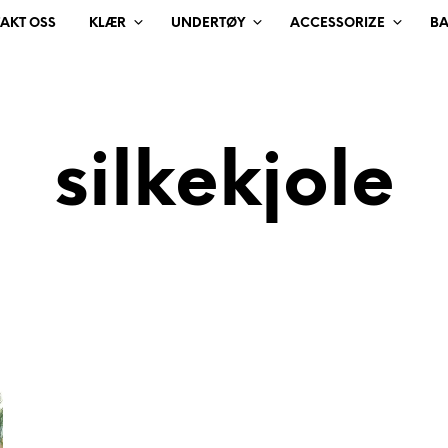
AKT OSS
KLÆR
UNDERTØY
ACCESSORIZE
B
silkekjole