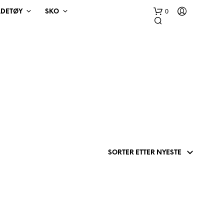
0
ADETØY
SKO
D
U
H
A
R
I
N
G
E
N