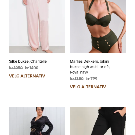
Silke bukse, Chantelle
Marlies Dekkers, bikini
bukse high waist briefs,
kr
1950
kr
1400
Royal navy
VELG ALTERNATIV
kr
1350
kr
799
VELG ALTERNATIV