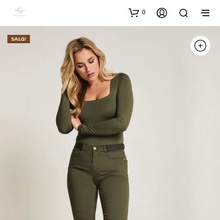
0
SALG!