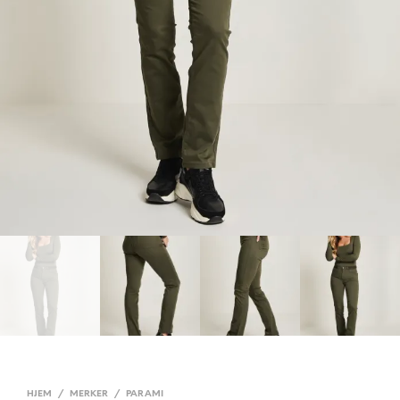
HJEM
/
MERKER
/
PARAMI