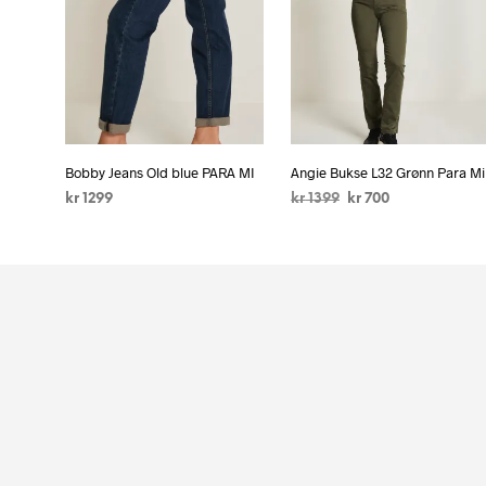
Bobby Jeans Old blue PARA MI
Angie Bukse L32 Grønn Para Mi
kr
1299
kr
1399
kr
700
VELG ALTERNATIV
VELG ALTERNATIV