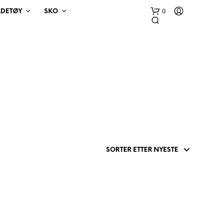
0
ADETØY
SKO
D
U
H
A
R
I
N
G
E
N