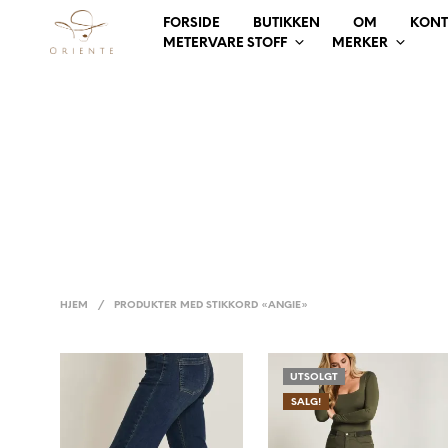
FORSIDE
BUTIKKEN
OM
KONT
METERVARE STOFF
MERKER
HJEM
/
PRODUKTER MED STIKKORD «ANGIE»
UTSOLGT
SALG!