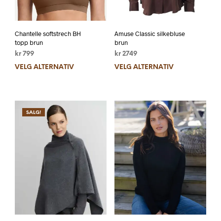
Chantelle softstrech BH
Amuse Classic silkebluse
topp brun
brun
kr
799
kr
2749
VELG ALTERNATIV
VELG ALTERNATIV
SALG!