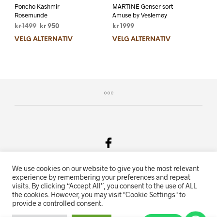
Poncho Kashmir
MARTINE Genser sort
Rosemunde
Amuse by Veslemøy
kr
1499
kr
950
kr
1999
VELG ALTERNATIV
VELG ALTERNATIV
We use cookies on our website to give you the most relevant
Salgsvilkår & Personvern
experience by remembering your preferences and repeat
visits. By clicking “Accept All”, you consent to the use of ALL
Oriente.no driftes av Hihn 2E (926 959 115MVA)
the cookies. However, you may visit "Cookie Settings" to
provide a controlled consent.
Nettbutikk levert av
KolsrudWeb
.