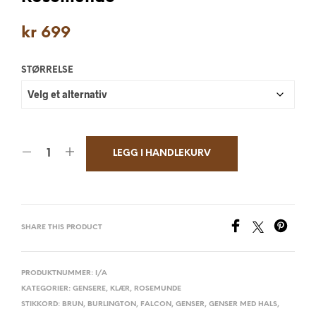
kr
699
STØRRELSE
LEGG I HANDLEKURV
SHARE THIS PRODUCT
PRODUKTNUMMER:
I/A
KATEGORIER:
GENSERE
,
KLÆR
,
ROSEMUNDE
STIKKORD:
BRUN
,
BURLINGTON
,
FALCON
,
GENSER
,
GENSER MED HALS
,