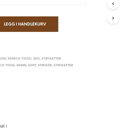
P
R
O
D
U
LEGG I HANDLEKURV
K
T
E
R
I
H
SSI
,
MARCO TOZZI
,
SKO
,
STØVLETTER
A
CO TOSSI
,
SKINN
,
SORT
,
STØVLER
,
STØVLETTER
N
D
L
E
K
U
R
V
E
N
al i
.