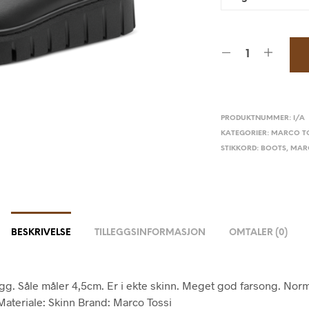
PRODUKTNUMMER:
I/A
KATEGORIER:
MARCO TO
STIKKORD:
BOOTS
,
MAR
BESKRIVELSE
TILLEGGSINFORMASJON
OMTALER (0)
legg. Såle måler 4,5cm. Er i ekte skinn. Meget god farsong. Norm
 Materiale: Skinn Brand: Marco Tossi