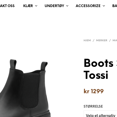
AKT OSS
KLÆR
UNDERTØY
ACCESSORIZE
B
HJEM
/
MERKER
/
MA
Boots
Tossi
kr
1299
STØRRELSE