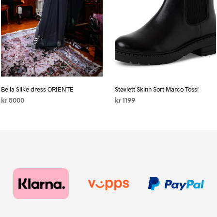
Bella Silke dress ORIENTE
Støvlett Skinn Sort Marco Tossi
kr
5000
kr
1199
LEGG I HANDLEKURV
VELG ALTERNATIV