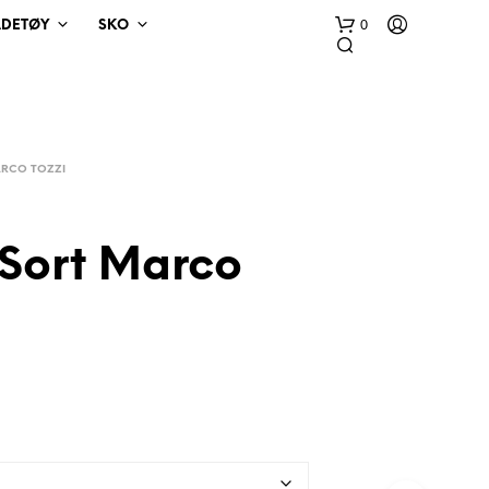
0
ADETØY
SKO
RCO TOZZI
 Sort Marco
D
U
H
A
R
I
N
G
E
N