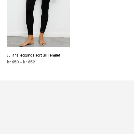
Juliana leggings sort ull Femilet
kr
650
–
kr
659
VELG ALTERNATIV