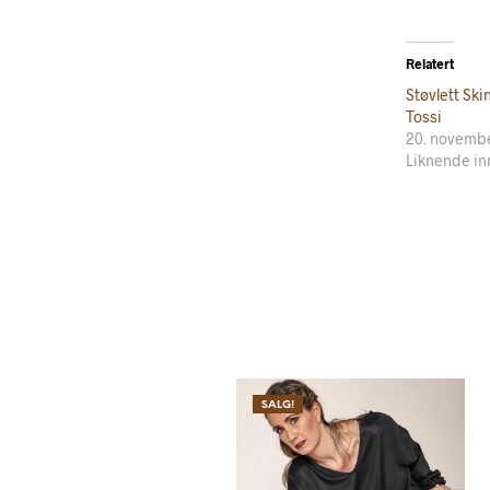
Relatert
Støvlett Ski
Tossi
20. novemb
Liknende in
SALG!