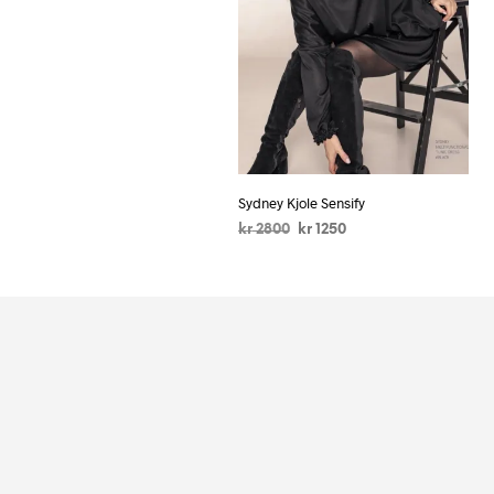
Sydney Kjole Sensify
kr
2800
kr
1250
LEGG I HANDLEKURV