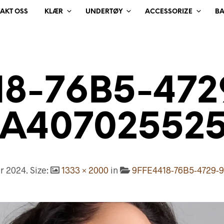
AKT OSS
KLÆR
UNDERTØY
ACCESSORIZE
B
18-76B5-472
A40702552
ar 2024
. Size:
1333 × 2000
in
9FFE4418-76B5-4729-