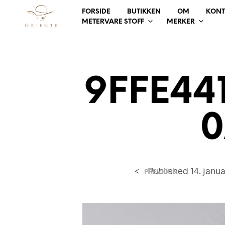
FORSIDE
BUTIKKEN
OM
KONT
METERVARE STOFF
MERKER
9FFE44
0
<
Published
14. janu
PREVIOUS