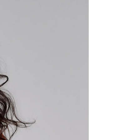
P
R
O
D
U
K
T
E
R
I
H
A
N
D
L
E
K
U
R
V
E
N
.