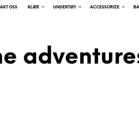
AKT OSS
KLÆR
UNDERTØY
ACCESSORIZE
B
he adventure