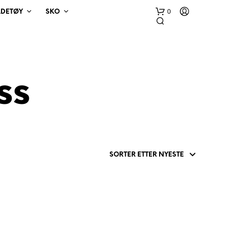
0
ADETØY
SKO
ss
D
U
H
A
R
I
N
G
E
N