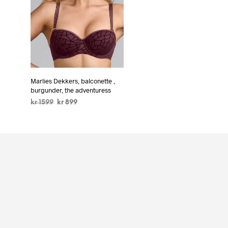
Marlies Dekkers, balconette ,
burgunder, the adventuress
kr
1599
kr
899
VELG ALTERNATIV