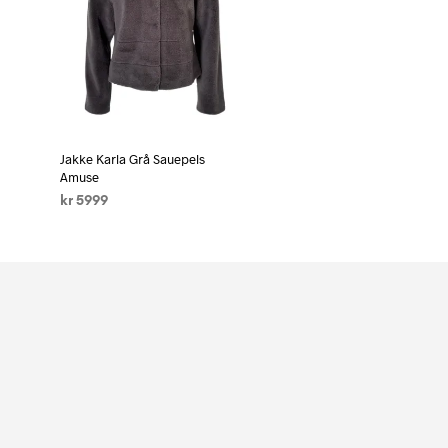
Jakke Karla Grå Sauepels
Amuse
kr
5999
VELG ALTERNATIV