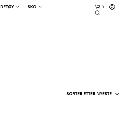
0
ADETØY
SKO
D
U
H
A
R
I
N
G
E
N