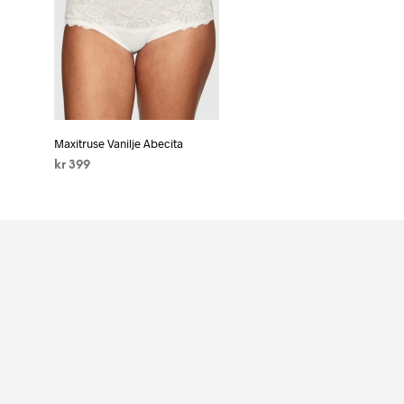
Maxitruse Vanilje Abecita
kr
399
VELG ALTERNATIV