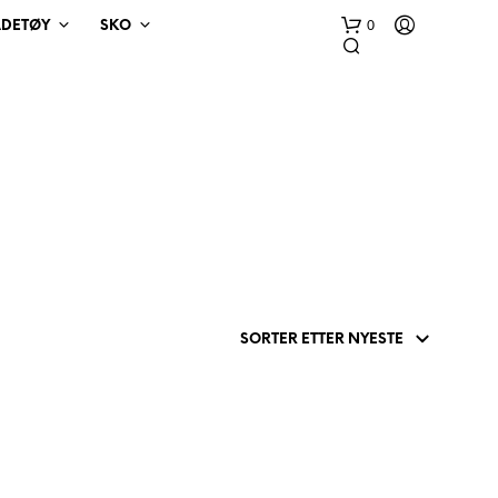
0
ADETØY
SKO
D
U
H
A
R
I
N
G
E
N