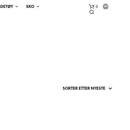
0
ADETØY
SKO
D
U
H
A
R
I
N
G
E
N