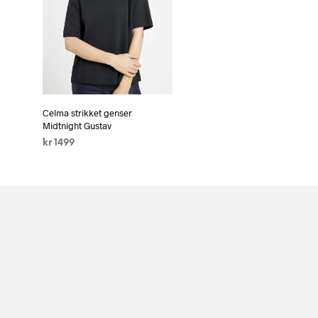
Celma strikket genser
Midtnight Gustav
kr
1499
VELG ALTERNATIV