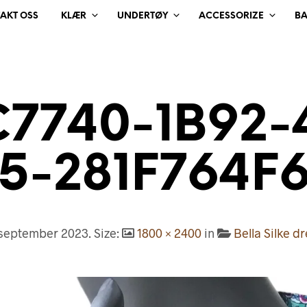
AKT OSS
KLÆR
UNDERTØY
ACCESSORIZE
B
7740-1B92-
5-281F764F
 september 2023
. Size:
1800 × 2400
in
Bella Silke 