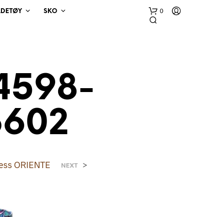
0
ADETØY
SKO
4598-
6602
D
U
H
A
dress ORIENTE
>
R
NEXT
I
N
G
E
N