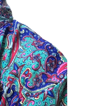
P
R
O
D
U
K
T
E
R
I
H
A
N
D
L
E
K
U
R
V
E
N
.