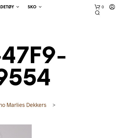
0
ADETØY
SKO
47F9-
9554
D
U
H
A
no Marlies Dekkers
>
R
I
N
G
E
N