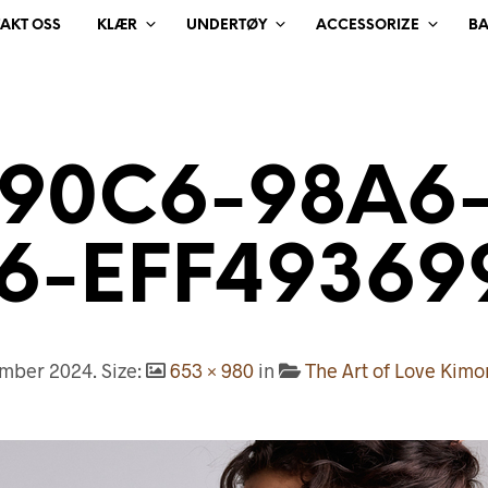
AKT OSS
KLÆR
UNDERTØY
ACCESSORIZE
B
90C6-98A6-
6-EFF49369
ember 2024
. Size:
653 × 980
in
The Art of Love Kimo