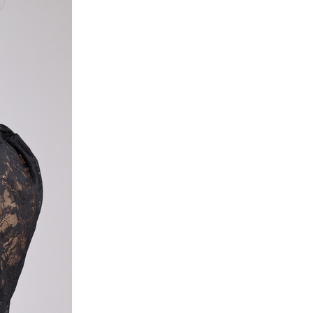
P
R
O
D
U
K
T
E
R
I
H
A
N
D
L
E
K
U
R
V
E
N
.