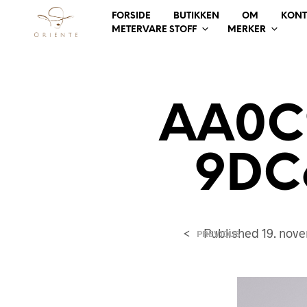
FORSIDE
BUTIKKEN
OM
KONT
METERVARE STOFF
MERKER
AA0C
9DC
<
Published
19. nov
PREVIOUS