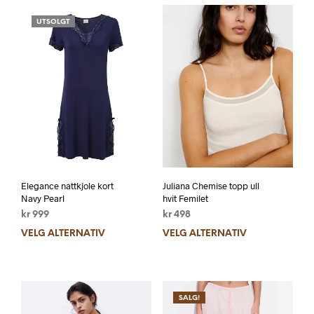
UTSOLGT
Elegance nattkjole kort
Juliana Chemise topp ull
Navy Pearl
hvit Femilet
kr
999
kr
498
VELG ALTERNATIV
VELG ALTERNATIV
SALG!