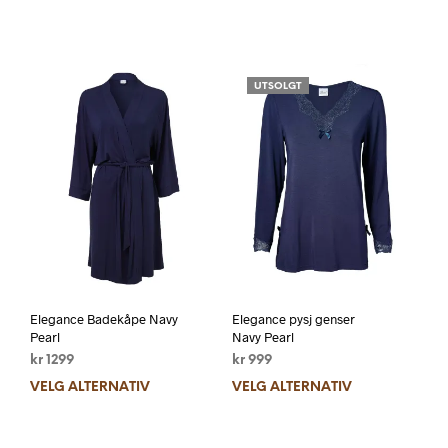
UTSOLGT
Elegance Badekåpe Navy
Elegance pysj genser
Pearl
Navy Pearl
kr
1299
kr
999
VELG ALTERNATIV
VELG ALTERNATIV