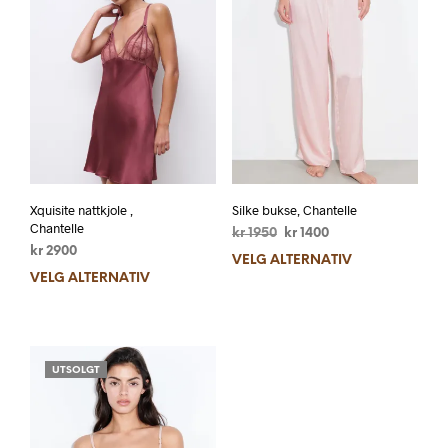
Xquisite nattkjole ,
Silke bukse, Chantelle
Chantelle
kr
1950
kr
1400
kr
2900
VELG ALTERNATIV
VELG ALTERNATIV
UTSOLGT